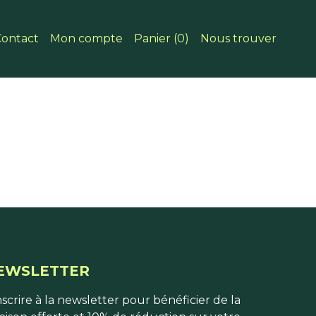
GINSENG DE SIBÉRIE
RESET
LE RITUEL AGILITY
Contact
Mon compte
Panier (0)
Nous trouver
EWSLETTER
nscrire à la newsletter pour bénéficier de la