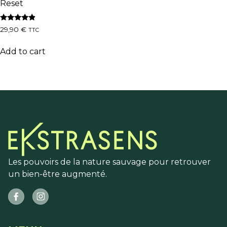
Reset
Rated
29,90
€
TTC
4.64
out of 5
Add to cart
Les pouvoirs de la nature sauvage pour retrouver
un bien-être augmenté.